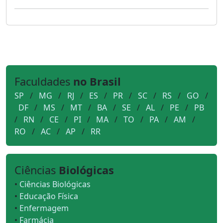
Faculdades
no Brasil
SP
/
MG
/
RJ
/
ES
/
PR
/
SC
/
RS
/
GO
/
DF
/
MS
/
MT
/
BA
/
SE
/
AL
/
PE
/
PB
/
RN
/
CE
/
PI
/
MA
/
TO
/
PA
/
AM
/
RO
/
AC
/
AP
/
RR
Ciências
Biológicas
•
Ciências Biológicas
•
Educação Física
•
Enfermagem
•
Farmácia