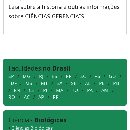
Leia sobre a história e outras informações
sobre CIÊNCIAS GERENCIAIS
Faculdades
no Brasil
SP
/
MG
/
RJ
/
ES
/
PR
/
SC
/
RS
/
GO
/
DF
/
MS
/
MT
/
BA
/
SE
/
AL
/
PE
/
PB
/
RN
/
CE
/
PI
/
MA
/
TO
/
PA
/
AM
/
RO
/
AC
/
AP
/
RR
Ciências
Biológicas
•
Ciências Biológicas