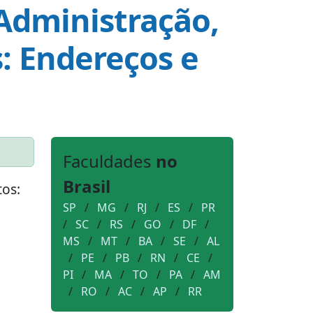
Administração,
: Endereços e
Faculdades
no
Brasil
os:
SP
/
MG
/
RJ
/
ES
/
PR
/
SC
/
RS
/
GO
/
DF
/
MS
/
MT
/
BA
/
SE
/
AL
/
PE
/
PB
/
RN
/
CE
/
PI
/
MA
/
TO
/
PA
/
AM
/
RO
/
AC
/
AP
/
RR