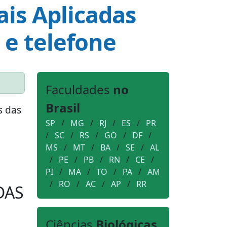
ais Aplicadas
 e telefone
Faculdades
no
Brasil
s das
SP
/
MG
/
RJ
/
ES
/
PR
/
SC
/
RS
/
GO
/
DF
/
MS
/
MT
/
BA
/
SE
/
AL
/
PE
/
PB
/
RN
/
CE
/
PI
/
MA
/
TO
/
PA
/
AM
/
RO
/
AC
/
AP
/
RR
DAS
Ciências
Biológicas