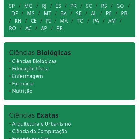
SP
/
MG
/
RJ
/
ES
/
PR
/
SC
/
RS
/
GO
/
DF
/
MS
/
MT
/
BA
/
SE
/
AL
/
PE
/
PB
/
RN
/
CE
/
PI
/
MA
/
TO
/
PA
/
AM
/
RO
/
AC
/
AP
/
RR
Ciências
Biológicas
•
Ciências Biológicas
•
Educação Física
•
Enfermagem
•
Farmácia
•
Nutrição
Ciências
Exatas
•
Arquitetura e Urbanismo
•
Ciência da Computação
•
Engenharia Civil