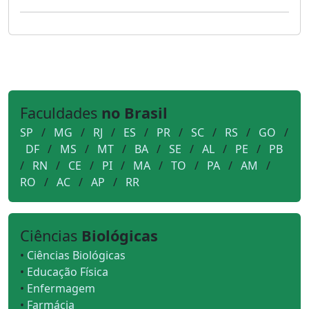
Faculdades
no Brasil
SP
/
MG
/
RJ
/
ES
/
PR
/
SC
/
RS
/
GO
/
DF
/
MS
/
MT
/
BA
/
SE
/
AL
/
PE
/
PB
/
RN
/
CE
/
PI
/
MA
/
TO
/
PA
/
AM
/
RO
/
AC
/
AP
/
RR
Ciências
Biológicas
•
Ciências Biológicas
•
Educação Física
•
Enfermagem
•
Farmácia