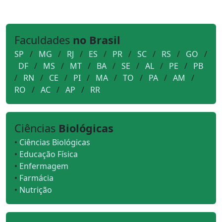
Faculdades
no Brasil
SP
/
MG
/
RJ
/
ES
/
PR
/
SC
/
RS
/
GO
/
DF
/
MS
/
MT
/
BA
/
SE
/
AL
/
PE
/
PB
/
RN
/
CE
/
PI
/
MA
/
TO
/
PA
/
AM
/
RO
/
AC
/
AP
/
RR
Ciências
Biológicas
•
Ciências Biológicas
•
Educação Física
•
Enfermagem
•
Farmácia
•
Nutrição