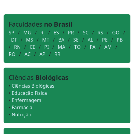
Faculdades
no Brasil
SP
/
MG
/
RJ
/
ES
/
PR
/
SC
/
RS
/
GO
/
DF
/
MS
/
MT
/
BA
/
SE
/
AL
/
PE
/
PB
/
RN
/
CE
/
PI
/
MA
/
TO
/
PA
/
AM
/
RO
/
AC
/
AP
/
RR
Ciências
Biológicas
•
Ciências Biológicas
•
Educação Física
•
Enfermagem
•
Farmácia
•
Nutrição