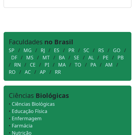
Faculdades
no Brasil
SP
/
MG
/
RJ
/
ES
/
PR
/
SC
/
RS
/
GO
/
DF
/
MS
/
MT
/
BA
/
SE
/
AL
/
PE
/
PB
/
RN
/
CE
/
PI
/
MA
/
TO
/
PA
/
AM
/
RO
/
AC
/
AP
/
RR
Ciências
Biológicas
•
Ciências Biológicas
•
Educação Física
•
Enfermagem
•
Farmácia
•
Nutrição