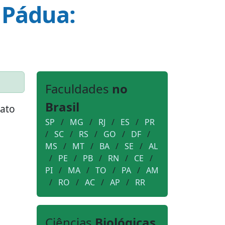
 Pádua:
Faculdades
no
Brasil
tato
SP
/
MG
/
RJ
/
ES
/
PR
/
SC
/
RS
/
GO
/
DF
/
MS
/
MT
/
BA
/
SE
/
AL
/
PE
/
PB
/
RN
/
CE
/
PI
/
MA
/
TO
/
PA
/
AM
/
RO
/
AC
/
AP
/
RR
Ciências
Biológicas