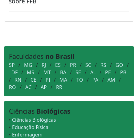
sobre FFB
Faculdades
no Brasil
SP
/
MG
/
RJ
/
ES
/
PR
/
SC
/
RS
/
GO
/
DF
/
MS
/
MT
/
BA
/
SE
/
AL
/
PE
/
PB
/
RN
/
CE
/
PI
/
MA
/
TO
/
PA
/
AM
/
RO
/
AC
/
AP
/
RR
Ciências
Biológicas
•
Ciências Biológicas
•
Educação Física
•
Enfermagem