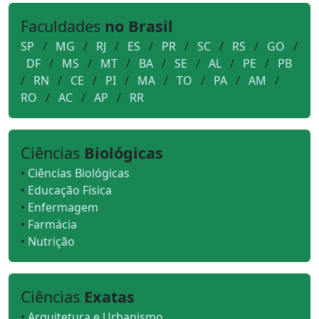
Faculdades
no Brasil
SP
/
MG
/
RJ
/
ES
/
PR
/
SC
/
RS
/
GO
/
DF
/
MS
/
MT
/
BA
/
SE
/
AL
/
PE
/
PB
/
RN
/
CE
/
PI
/
MA
/
TO
/
PA
/
AM
/
RO
/
AC
/
AP
/
RR
Ciências
Biológicas
•
Ciências Biológicas
•
Educação Física
•
Enfermagem
•
Farmácia
•
Nutrição
Ciências
Exatas
•
Arquitetura e Urbanismo