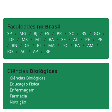
Faculdades
no Brasil
SP
/
MG
/
RJ
/
ES
/
PR
/
SC
/
RS
/
GO
/
DF
/
MS
/
MT
/
BA
/
SE
/
AL
/
PE
/
PB
/
RN
/
CE
/
PI
/
MA
/
TO
/
PA
/
AM
/
RO
/
AC
/
AP
/
RR
Ciências
Biológicas
•
Ciências Biológicas
•
Educação Física
•
Enfermagem
•
Farmácia
•
Nutrição