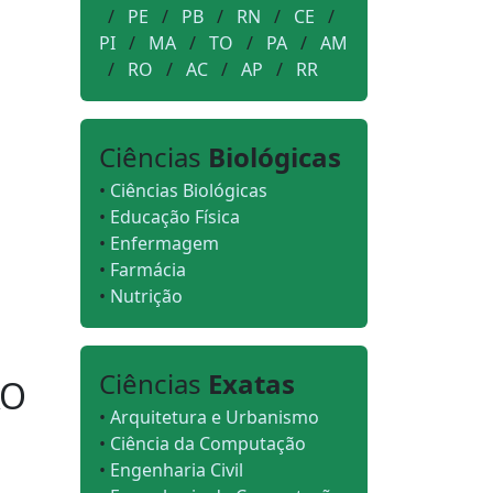
/
PE
/
PB
/
RN
/
CE
/
PI
/
MA
/
TO
/
PA
/
AM
/
RO
/
AC
/
AP
/
RR
Ciências
Biológicas
•
Ciências Biológicas
•
Educação Física
•
Enfermagem
•
Farmácia
•
Nutrição
Ciências
Exatas
ÃO
•
Arquitetura e Urbanismo
•
Ciência da Computação
•
Engenharia Civil