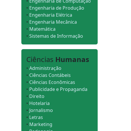
•
Engenharia de Computação
•
Engenharia de Produção
•
Engenharia Elétrica
•
Engenharia Mecânica
•
Matemática
•
Sistemas de Informação
Ciências
Humanas
•
Administração
•
Ciências Contábeis
•
Ciências Econômicas
•
Publicidade e Propaganda
•
Direito
•
Hotelaria
•
Jornalismo
•
Letras
•
Marketing