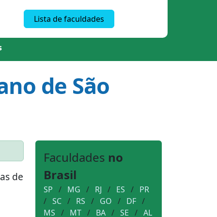
Lista de faculdades
s
iano de São
Faculdades
no
Brasil
mas de
SP
/
MG
/
RJ
/
ES
/
PR
/
SC
/
RS
/
GO
/
DF
/
MS
/
MT
/
BA
/
SE
/
AL