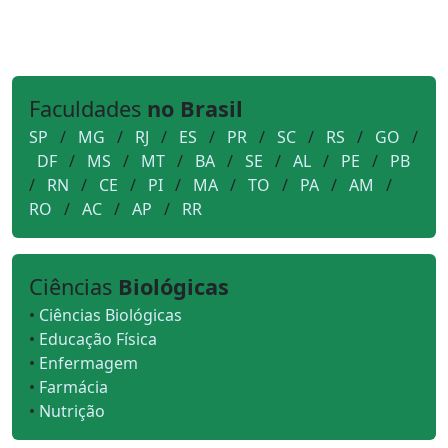
Faculdades
no Brasil
SP
/
MG
/
RJ
/
ES
/
PR
/
SC
/
RS
/
GO
/
DF
/
MS
/
MT
/
BA
/
SE
/
AL
/
PE
/
PB
/
RN
/
CE
/
PI
/
MA
/
TO
/
PA
/
AM
/
RO
/
AC
/
AP
/
RR
Ciências
Biológicas
•
Ciências Biológicas
•
Educação Física
•
Enfermagem
•
Farmácia
•
Nutrição