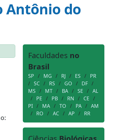
o Antônio do
Faculdades
no
Brasil
SP
/
MG
/
RJ
/
ES
/
PR
/
SC
/
RS
/
GO
/
DF
/
MS
/
MT
/
BA
/
SE
/
AL
/
PE
/
PB
/
RN
/
CE
/
PI
/
MA
/
TO
/
PA
/
AM
/
RO
/
AC
/
AP
/
RR
ão:
Ciências
Biológicas