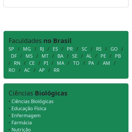
Faculdades
no Brasil
SP
/
MG
/
RJ
/
ES
/
PR
/
SC
/
RS
/
GO
/
DF
/
MS
/
MT
/
BA
/
SE
/
AL
/
PE
/
PB
/
RN
/
CE
/
PI
/
MA
/
TO
/
PA
/
AM
/
RO
/
AC
/
AP
/
RR
Ciências
Biológicas
•
Ciências Biológicas
•
Educação Física
•
Enfermagem
•
Farmácia
•
Nutrição