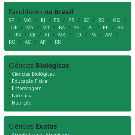
Faculdades
no Brasil
SP
/
MG
/
RJ
/
ES
/
PR
/
SC
/
RS
/
GO
/
DF
/
MS
/
MT
/
BA
/
SE
/
AL
/
PE
/
PB
/
RN
/
CE
/
PI
/
MA
/
TO
/
PA
/
AM
/
RO
/
AC
/
AP
/
RR
Ciências
Biológicas
•
Ciências Biológicas
•
Educação Física
•
Enfermagem
•
Farmácia
•
Nutrição
Ciências
Exatas
•
Arquitetura e Urbanismo