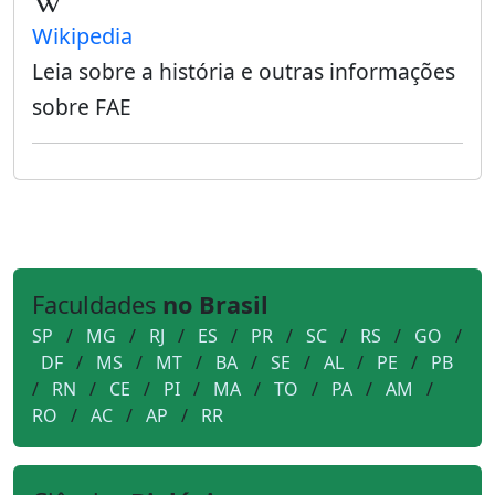
Wikipedia
Leia sobre a história e outras informações
sobre FAE
Faculdades
no Brasil
SP
/
MG
/
RJ
/
ES
/
PR
/
SC
/
RS
/
GO
/
DF
/
MS
/
MT
/
BA
/
SE
/
AL
/
PE
/
PB
/
RN
/
CE
/
PI
/
MA
/
TO
/
PA
/
AM
/
RO
/
AC
/
AP
/
RR